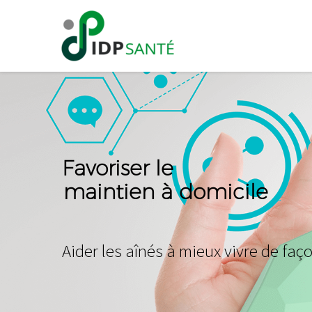
F
a
v
o
r
i
s
e
r
l
e
maintien à domicile
A
i
d
e
r
l
e
s
a
î
n
é
s
à
m
i
e
u
x
v
i
v
r
e
d
e
f
a
ç