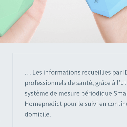
… Les informations recueillies par I
professionnels de santé, grâce à l’uti
système de mesure périodique Smart
s
Homepredict pour le suivi en continu 
s
domicile.
e
n