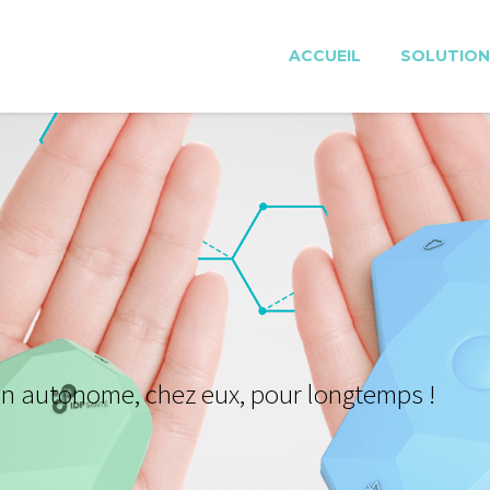
ACCUEIL
SOLUTION
o
n
a
u
t
o
n
o
m
e
,
c
h
e
z
e
u
x
,
p
o
u
r
l
o
n
g
t
e
m
p
s
!